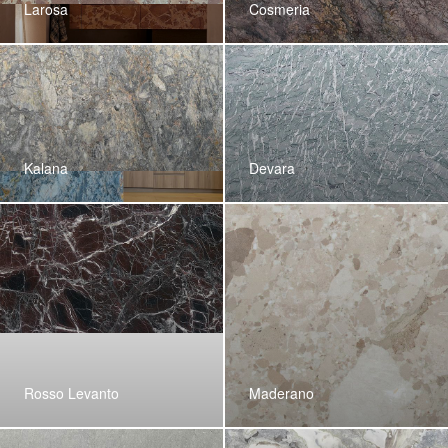
Larosa
Cosmeria
Kalana
Devara
Rosso Levanto
Maderano