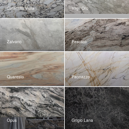
Calacatta Viola
Vagli Oro
Zalvano
Pescaro
Quaresto
Paonazzo
Opus
Grigio Lana