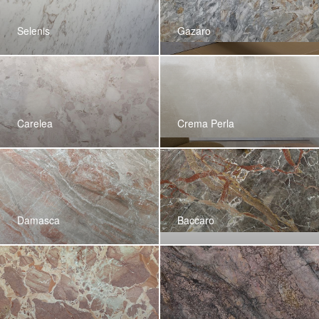
Selenis
Gazaro
Carelea
Crema Perla
Damasca
Baccaro