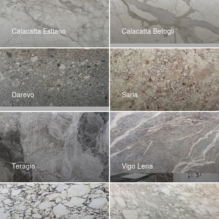
Calacatta Estiano
Calacatta Betogli
Darevo
Saria
Teragio
Vigo Lena