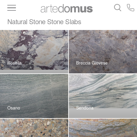
Inventory
Benchtops
Stone
Porcelain
Natural Stone
Stone Slabs
Slabs
Tiles
Bathware
Library
Rosella
Breccia Giovese
Osano
Sendona