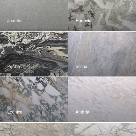
Jeantin
Rodevio
Pollina
Solina
Leonica
Ambria