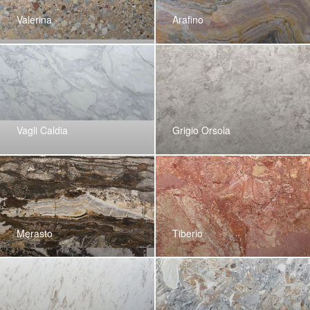
Valerina
Arafino
Vagli Caldia
Grigio Orsola
Merasto
Tiberio