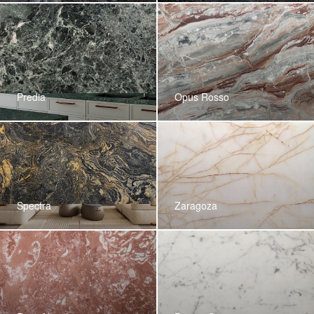
Predia
Opus Rosso
Spectra
Zaragoza