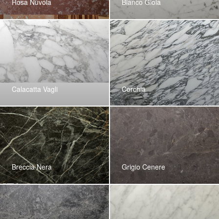
Rosa Nuvola
Bianco Gioia
Calacatta Vagli
Corchia
Breccia Nera
Grigio Cenere